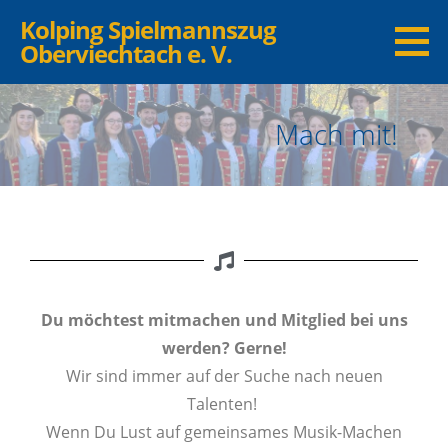
Kolping Spielmannszug
Oberviechtach e. V.
Mach mit!
Du möchtest mitmachen und Mitglied bei uns
werden? Gerne!
Wir sind immer auf der Suche nach neuen
Talenten!
Wenn Du Lust auf gemeinsames Musik-Machen