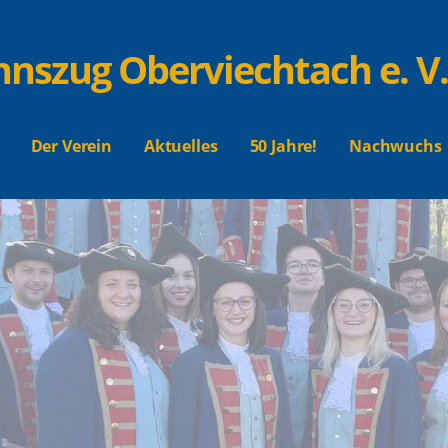
nnszug Oberviechtach e. V.
Der Verein
Aktuelles
50 Jahre!
Nachwuchs