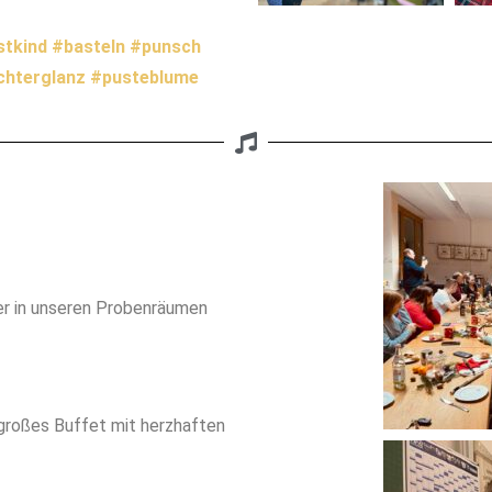
stkind
#basteln
#punsch
ichterglanz
#pusteblume
r in unseren Probenräumen
großes Buffet mit herzhaften